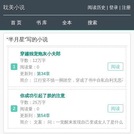
耽美小说
阅读历史
|
登录
|
注册
首 页
书 库
全本
搜索
“半月星”写的小说
穿越独宠炮灰小夫郎
字数：12万字
1
阅读
阅读量：0
更新到：
第34章
简介：
江行安不慎一脚踏空，穿成了书中自私自利无恶不作的坏
你成功引起了朕的注意
字数：25万字
2
阅读
阅读量：0
更新到：
第54章
简介：
文案： 问：一觉醒来发现自己变成女人了是什么感受