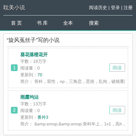
耽美小说
阅读历史
|
登录
|
注册
首 页
书 库
全本
搜索
“旋风菟丝子”写的小说
葵花落橙花开
字数：18万字
1
阅读
阅读量：0
更新到：
70
简介：
骨科，双性，np，三角恋，恶俗，乱炖，破镜重圆，
雨露均沾
字数：13万字
2
阅读
阅读量：0
更新到：
番外3
简介：
&amp;emsp;&amp;emsp;骨科年上，1