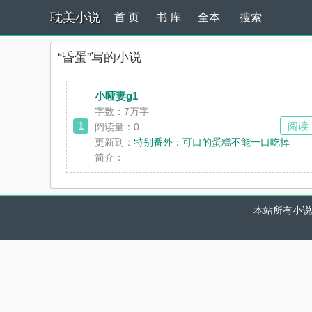
耽美小说
首 页
书 库
全本
搜索
“昏蛋”写的小说
小哑妻g1
字数：7万字
1
阅读
阅读量：0
更新到：
特别番外：可口的蛋糕不能一口吃掉
简介：
本站所有小说