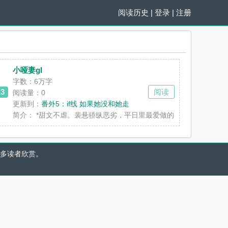
阅读历史
|
登录
|
注册
小哑妻gl
字数：6万字
3
阅读
阅读量：0
更新到：
番外5：if线 如果她没和她走
简介：
*甜文不虐。裴悬骄纵恶劣，平日里最爱做的事，就是欺负自
多读者欣赏。