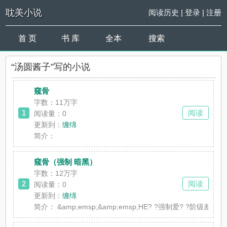
耽美小说
阅读历史
|
登录
|
注册
首 页
书 库
全本
搜索
“汤圆酱子”写的小说
窥骨
字数：11万字
1
阅读
阅读量：0
更新到：
缠绵
简介：
窥骨（强制 暗黑）
字数：12万字
2
阅读
阅读量：0
更新到：
缠绵
简介：
&amp;emsp;&amp;emsp;HE? ?强制爱