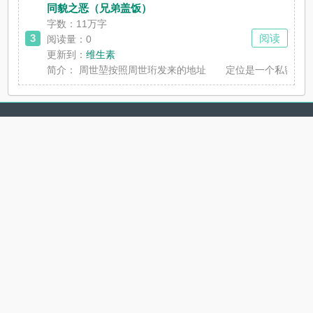
同貌之恶（兄弟盖饭）
字数：11万字
3
阅读
阅读量：0
更新到：
维生素
简介：
周世堃按照周世珩发来的地址 定位是一个私密的街边酒店?