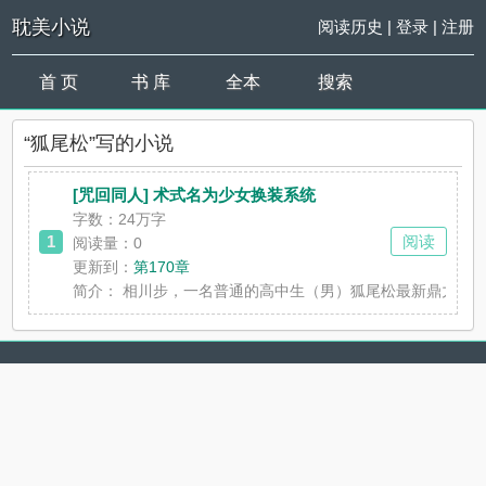
耽美小说
阅读历史
|
登录
|
注册
首 页
书 库
全本
搜索
“狐尾松”写的小说
[咒回同人] 术式名为少女换装系统
字数：24万字
1
阅读
阅读量：0
更新到：
第170章
简介：
相川步，一名普通的高中生（男）狐尾松最新鼎力大作，