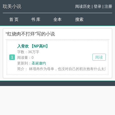
耽美小说
阅读历史
|
登录
|
注册
首 页
书 库
全本
搜索
“红烧肉不打烊”写的小说
入骨欢 【NP高H】
字数：36万字
1
阅读
阅读量：0
更新到：
圣诞邀约
简介：
林瑾冉作为母单，也没对自己的初次抱有什么太浪漫的