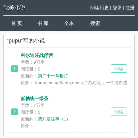
耽美小说
阅读历史
|
登录
|
注册
首 页
书 库
全本
搜索
“pupu”写的小说
科尔迪茨战俘营
字数：9万字
1
阅读
阅读量：0
更新到：
第二十一章暖灯
简介：
&amp;emsp;&amp;emsp;二战时期，一个混血遗
低糖统一绿茶
字数：7万字
2
阅读
阅读量：0
更新到：
第八章往事（1）
简介：