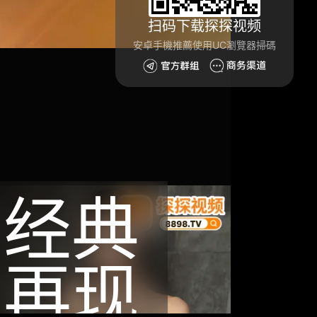
扫码下载探探视频
安卓手機推薦使用UC瀏覽器掃碼
经典
再现