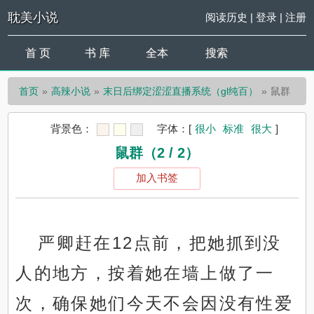
耽美小说
阅读历史
|
登录
|
注册
首 页
书 库
全本
搜索
首页
高辣小说
末日后绑定涩涩直播系统（gl纯百）
鼠群
背景色：
字体：
[
很小
标准
很大
]
鼠群（2 / 2）
加入书签
严卿赶在12点前，把她抓到没
人的地方，按着她在墙上做了一
次，确保她们今天不会因没有性爱