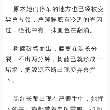
原本她们停车的地方也已经被变
异兽占领，严卿眸底有冷冽的光闪
过，瞳孔中有一抹血色在翻涌。
树藤破墙而出，藤蔓在延长分
裂，不出两分钟，树藤已就形成一
堵墙，把源源不断出现变异兽拦
下。
黑红长鞭出现在严卿手中，她挥
下的每一鞭都带着电闪雷鸣，如地