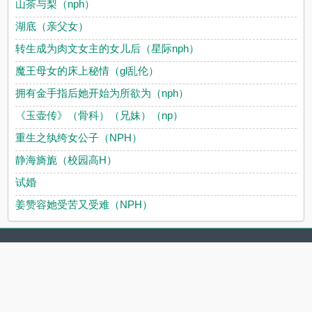
山茶与梨（nph）
湖底（亲父女）
转生成为肉文女主的女儿后（星际nph）
魔王母女的床上秘情（gl乱伦）
拥有金手指后她开始为所欲为（nph）
《玉壶传》（骨科）（兄妹）（np）
重生之纨绔女公子（NPH）
静海旖旎（校园高H）
试婚
姜赞容她受苦又受难（NPH）