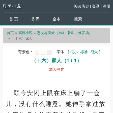
耽美小说
阅读历史
|
登录
|
注册
首 页
书 库
全本
搜索
首页
高辣小说
恶女与疯犬（1v3，骨科，修罗场）
（十六）家人
背景色：
字体：
[
很小
标准
很大
]
（十六）家人（1 / 1）
加入书签
顾今安闭上眼在床上躺了一会
儿，没有什么睡意。她伸手拿过放