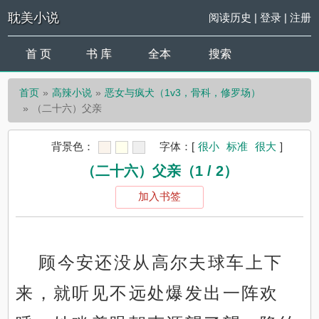
耽美小说
阅读历史
|
登录
|
注册
首 页
书 库
全本
搜索
首页
高辣小说
恶女与疯犬（1v3，骨科，修罗场）
（二十六）父亲
背景色：
字体：
[
很小
标准
很大
]
（二十六）父亲（1 / 2）
加入书签
顾今安还没从高尔夫球车上下
来，就听见不远处爆发出一阵欢