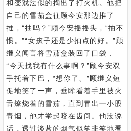
和变戏法似的掏出了打火机。他把
自己的雪茄盒往顾今安那边推了
推，“抽吗？”顾今安摇摇头，“抽不
惯。”“女孩子还是少抽点的好。”顾
继义闻言将雪茄盒装回了口袋，
“今天找我有什么事啊？”顾今安双
手托着下巴，“想你了。”顾继义短
促地笑了一声，垂眸看着手里被火
舌燎烧着的雪茄，直到冒出一小股
青烟，他才举起咬在齿间。他没说
话，透过淡蓝的烟气似笑非笑地看