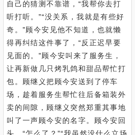
自己的猜测不靠谱，“我帮你去打
听打听。”“没关系，我就是有些好
奇。”顾今安见他不知道，也就懒
得再纠结这件事了，“反正迟早要
见面的。”顾今安叫来了服务生，
让再新做几只烤乳鸽和甜品帮忙打
包。顾继义把顾今安送到了停车
场，趁着服务生帮忙往后备箱装外
卖的间隙，顾继义突然郑重其事地
叫了一声顾今安的名字。顾今安回
头，“怎么了？”“我虽然没什么立场