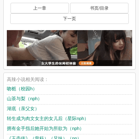
上一章
书页/目录
下一页
高辣小说相关阅读：
吻栀（校园h）
山茶与梨（nph）
湖底（亲父女）
转生成为肉文女主的女儿后（星际nph）
拥有金手指后她开始为所欲为（nph）
《玉壶传》（骨科）（兄妹）（np）