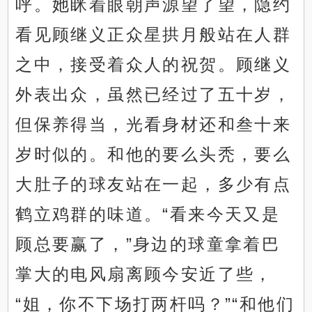
呼。她眯着眼朝声源望了望，隐约
看见顾继义正众星拱月般站在人群
之中，接受着众人的祝贺。顾继义
外表出众，虽然已经过了五十岁，
但保养得当，光看身材还和叁十来
岁时似的。和他的要么头秃，要么
大肚子的球友站在一起，多少有点
鹤立鸡群的味道。“看来今天又是
顾总要赢了，”身边的球童拿着巴
掌大的电风扇离顾今安近了些，
“姐，你不下场打两杆吗？”“和他们