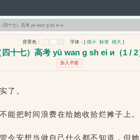
（四十七）高考 yū wan g sh ei и
背景色：
字体：
[
很小
标准
很大
]
四十七）高考 yū wan g sh ei и（1 / 
加入书签
实了。
不能把时间浪费在给她收拾烂摊子上。
管今安想当做自己什么都不知道，但她