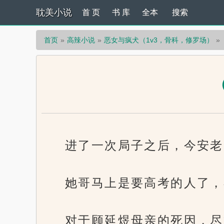
耽美小说
首 页
书 库
全本
搜索
首页
高辣小说
恶女与疯犬（1v3，骨科，修罗场）
（
进了一次局子之后，今安老
她哥马上是要高考的人了，
对于顾延煜母亲的死因，尽