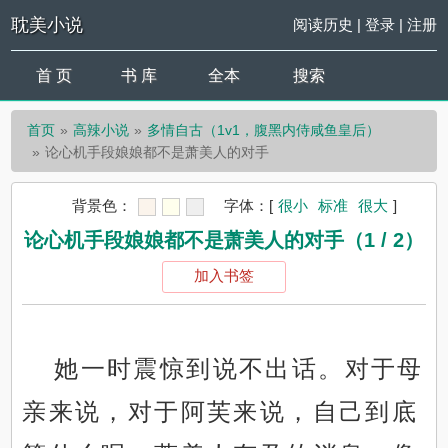
耽美小说
阅读历史
|
登录
|
注册
首 页
书 库
全本
搜索
首页
高辣小说
多情自古（1v1，腹黑内侍咸鱼皇后）
论心机手段娘娘都不是萧美人的对手
背景色：
字体：
[
很小
标准
很大
]
论心机手段娘娘都不是萧美人的对手（1 / 2）
加入书签
她一时震惊到说不出话。对于母
亲来说，对于阿芙来说，自己到底