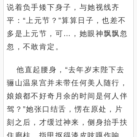
说着负手矮下身子，与她视线齐
平：“上元节？”算算日子，也差不
多是上元节，可…，她眼神飘飘忽
忽，不敢肯定。
他直起腰身，“去年岁末陛下去
骊山温泉宫并未带任何美人随行，
娘娘都不好奇月余的时间是何人伴
驾？”她张口结舌，愣在原处，片
刻之后，才缓过神来，侧身抬手扶
住廊柱，指甲抠得漆皮吱嘎作响，