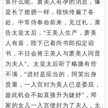
算什么呢。萧美人有孕的消息，像
是长了翅膀一样，很快传遍了各
处。中常侍奉命前来，见过礼，禀
告太皇太后，“王美人生产，萧美
人有喜，陛下已着尚书郎拟定诏
书，不日会将王美人与萧美人同晋
为夫人”。太皇太后听了略微有些
不满，“进封是应当的，阿芙出身
贵重，一入宫封为美人已是委屈，
趁此机会不如直接升为婕妤”，邓
家的女儿一入宫便封为了夫人，太