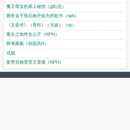
魔王母女的床上秘情（gl乱伦）
拥有金手指后她开始为所欲为（nph）
《玉壶传》（骨科）（兄妹）（np）
重生之纨绔女公子（NPH）
静海旖旎（校园高H）
试婚
姜赞容她受苦又受难（NPH）