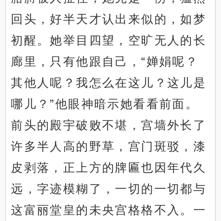
回头，好半天才认出来似的，如梦
初醒。她举目四望，空旷无人的长
廊里，只有他跟自己，“婵娟呢？
其他人呢？我怎么在这儿？这儿是
哪儿？”他眼神暗示她看看前面。
前头的殿宇破败不堪，宫墙外长了
许多半人高的野草，宫门斑驳，漆
皮剥落，正上方的牌匾也因年代久
远，字迹模糊了，一切的一切都与
这富丽堂皇的未央宫格格不入。一