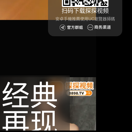
扫码下载探探视频
安卓手機推薦使用UC瀏覽器掃碼
经典
再现