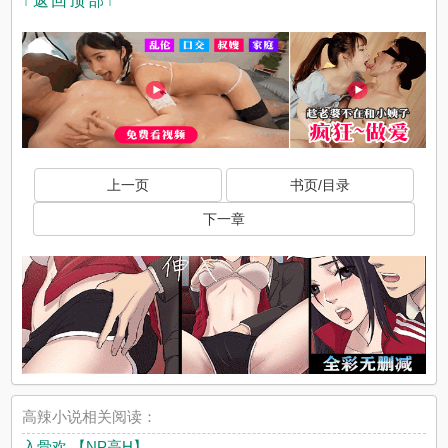
↑返回顶部↑
上一页
书页/目录
下一章
高辣小说相关阅读：
入骨欢 【NP高H】