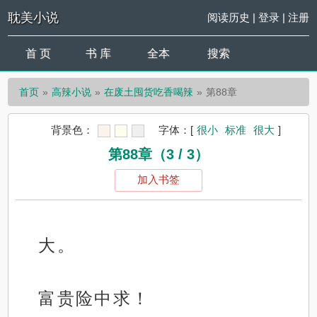
耽美小说
阅读历史
|
登录
|
注册
首 页
书 库
全本
搜索
首页
高辣小说
在废土囤货吃香喝辣
第88章
背景色：
字体：
[
很小
标准
很大
]
第88章（3 / 3）
加入书签
大。
富贵险中求！