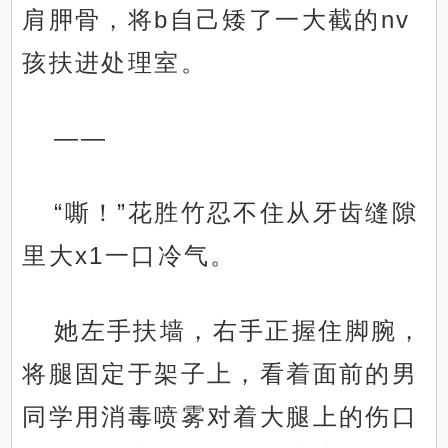
肩胛骨，将b自己矮了一大截的nv
孩扶进处理室。
——
“嘶！”花胜竹忍不住从牙齿缝隙
里大x1一口冷气。
她左手扶墙，右手正握住脚腕，
将腿固定于架子上，看着面前的男
同学用消毒喷雾对着大腿上的伤口