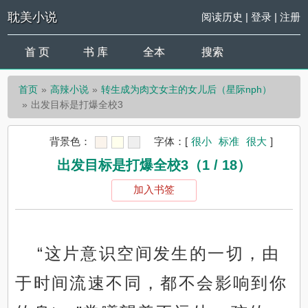
耽美小说
阅读历史
|
登录
|
注册
首 页
书 库
全本
搜索
首页
高辣小说
转生成为肉文女主的女儿后（星际nph）
出发目标是打爆全校3
背景色：
字体：
[
很小
标准
很大
]
出发目标是打爆全校3（1 / 18）
加入书签
“这片意识空间发生的一切，由
于时间流速不同，都不会影响到你