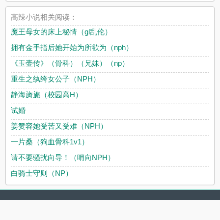
高辣小说相关阅读：
魔王母女的床上秘情（gl乱伦）
拥有金手指后她开始为所欲为（nph）
《玉壶传》（骨科）（兄妹）（np）
重生之纨绔女公子（NPH）
静海旖旎（校园高H）
试婚
姜赞容她受苦又受难（NPH）
一片桑（狗血骨科1v1）
请不要骚扰向导！（哨向NPH）
白骑士守则（NP）