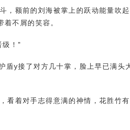
斗，额前的刘海被掌上的跃动能量吹起
信带着不屑的笑容。
级！”
力护盾y接了对方几十掌，脸上早已满头
，看着对手志得意满的神情，花胜竹有