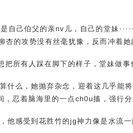
是自己伯父的亲nv儿，自己的堂妹···
柳杏的攻势没有丝毫犹豫，反而冲着她
副想把所有人踩在脚下的样子，堂妹做事
算什么，她抛弃杂念，迎着这几乎能将
间，忍着脑海里的一点ch0u搐，强行
，他感受到花胜竹的jg神力像是水流