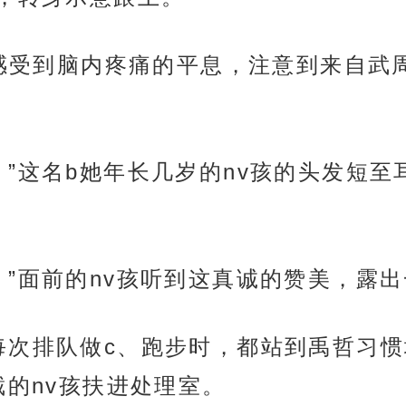
x，感受到脑内疼痛的平息，注意到来自
！”这名b她年长几岁的nv孩的头发短
！”面前的nv孩听到这真诚的赞美，露
每次排队做c、跑步时，都站到禹哲习
的nv孩扶进处理室。