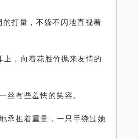
武周的打量，不躲不闪地直视着
至耳上，向着花胜竹抛来友情的
出一丝有些羞怯的笑容。
惯地承担着重量，一只手绕过她