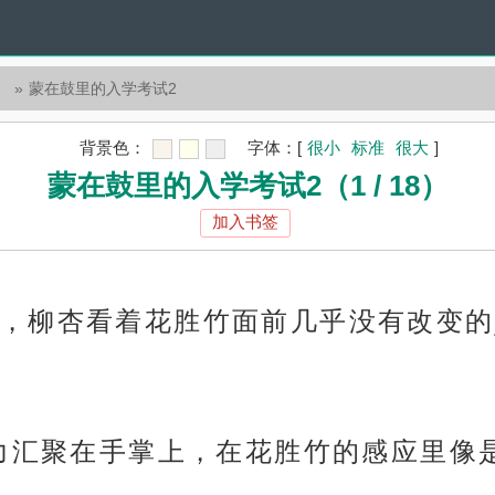
）
蒙在鼓里的入学考试2
背景色：
字体：
[
很小
标准
很大
]
蒙在鼓里的入学考试2（1 / 18）
加入书签
，柳杏看着花胜竹面前几乎没有改变的
神力汇聚在手掌上，在花胜竹的感应里像