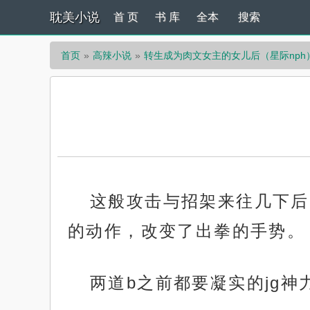
耽美小说
首 页
书 库
全本
搜索
首页
高辣小说
转生成为肉文女主的女儿后（星际nph
这般攻击与招架来往几下后
的动作，改变了出拳的手势。
两道b之前都要凝实的jg