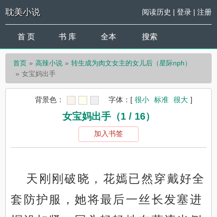
耽美小说
阅读历史
|
登录
|
注册
首 页
书 库
全本
搜索
首页
高辣小说
转生成为肉文女主的女儿后（星际nph）
女宝妈出手
背景色：
字体：
[
很小
标准
很大
]
女宝妈出手（1 / 16）
加入书签
天刚刚破晓，花嫣已然穿戴好全
套防护服，她将最后一丝长发塞进