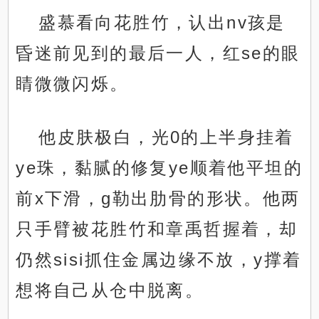
盛慕看向花胜竹，认出nv孩是
昏迷前见到的最后一人，红se的眼
睛微微闪烁。
他皮肤极白，光0的上半身挂着
ye珠，黏腻的修复ye顺着他平坦的
前x下滑，g勒出肋骨的形状。他两
只手臂被花胜竹和章禹哲握着，却
仍然sisi抓住金属边缘不放，y撑着
想将自己从仓中脱离。