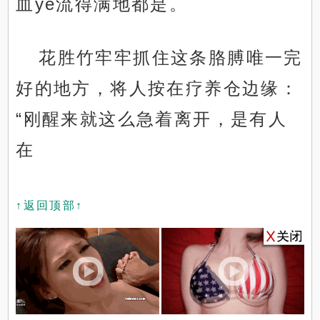
血ye流得满地都是。
花胜竹牢牢抓住这条胳膊唯一完
好的地方，将人按在疗养仓边缘：
“刚醒来就这么急着离开，是有人
在
↑返回顶部↑