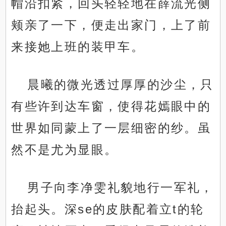
帽沿扣紧，回头轻轻地在薛流光侧
颊亲了一下，便走出家门，上了前
来接她上班的装甲车。
晨曦的微光透过厚厚的沙尘，只
有些许到达车窗，使得花嫣眼中的
世界如同蒙上了一层细密的纱。虽
然不是尤为显眼。
男子向李净雯礼貌地行一军礼，
抬起头。深se的皮肤配着立t的轮