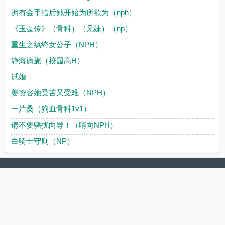
拥有金手指后她开始为所欲为（nph）
《玉壶传》（骨科）（兄妹）（np）
重生之纨绔女公子（NPH）
静海旖旎（校园高H）
试婚
姜赞容她受苦又受难（NPH）
一片桑（狗血骨科1v1）
请不要骚扰向导！（哨向NPH）
白骑士守则（NP）