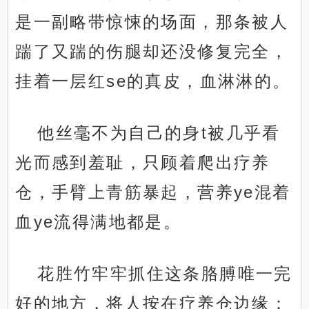
是一副略带惊悚的场面，那条被人
踹了又踹的伤腿却还没修复完全，
挂着一层红se的真皮，血淋淋的。
他丝毫不为自己的身t被几乎看
光而感到羞耻，只顾着爬出疗养
仓，手臂上青筋暴起，营养ye混着
血ye流得满地都是。
花胜竹牢牢抓住这条胳膊唯一完
好的地方，将人按在疗养仓边缘：