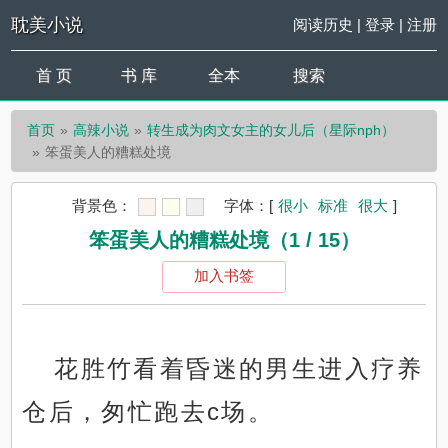
耽美小说
阅读历史
|
登录
|
注册
首 页
书 库
全本
搜索
首页
高辣小说
转生成为肉文女主的女儿后（星际nph）
笨蛋美人的糟糕处境
背景色：
字体：
[
很小
标准
很大
]
笨蛋美人的糟糕处境（1 / 15）
加入书签
花胜竹看着昏迷的男生进入疗养
仓后，匆忙跑去c场。