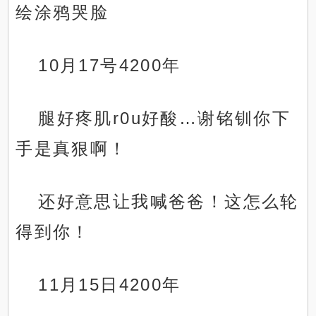
绘涂鸦哭脸
10月17号4200年
腿好疼肌r0u好酸…谢铭钏你下
手是真狠啊！
还好意思让我喊爸爸！这怎么轮
得到你！
11月15日4200年