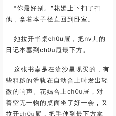
“你最好别。”花嫣上下扫了扫
他，拿着本子径直回到卧室。
她拉开书桌ch0u屉，把nv儿的
日记本塞到ch0u屉最下方。
这张书桌是在流沙星现买的，有
些粗糙的滑轨在自动合上时发出轻
微的响声。花嫣合上ch0u屉，对
着空无一物的桌面坐了好一会，又
拉开ch0u屉，把手伸到最下方拿