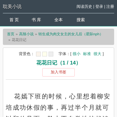
耽美小说
阅读历史
|
登录
|
注册
首 页
书 库
全本
搜索
首页
高辣小说
转生成为肉文女主的女儿后（星际nph）
花花日记
背景色：
字体：
[
很小
标准
很大
]
花花日记（1 / 14）
加入书签
花嫣下班的时候，心里想着柳安
培成功休假的事，再过半个月就可