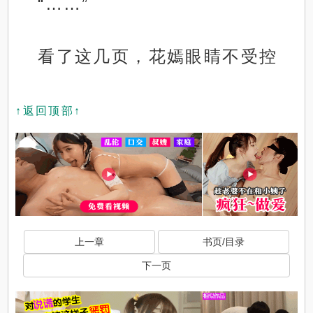
“……”
看了这几页，花嫣眼睛不受控
↑返回顶部↑
上一章
书页/目录
下一页