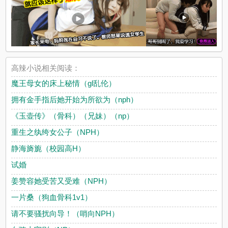
高辣小说相关阅读：
魔王母女的床上秘情（gl乱伦）
拥有金手指后她开始为所欲为（nph）
《玉壶传》（骨科）（兄妹）（np）
重生之纨绔女公子（NPH）
静海旖旎（校园高H）
试婚
姜赞容她受苦又受难（NPH）
一片桑（狗血骨科1v1）
请不要骚扰向导！（哨向NPH）