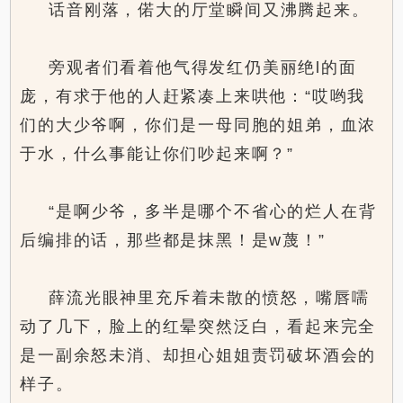
话音刚落，偌大的厅堂瞬间又沸腾起来。
旁观者们看着他气得发红仍美丽绝l的面
庞，有求于他的人赶紧凑上来哄他：“哎哟我
们的大少爷啊，你们是一母同胞的姐弟，血浓
于水，什么事能让你们吵起来啊？”
“是啊少爷，多半是哪个不省心的烂人在背
后编排的话，那些都是抹黑！是w蔑！”
薛流光眼神里充斥着未散的愤怒，嘴唇嚅
动了几下，脸上的红晕突然泛白，看起来完全
是一副余怒未消、却担心姐姐责罚破坏酒会的
样子。