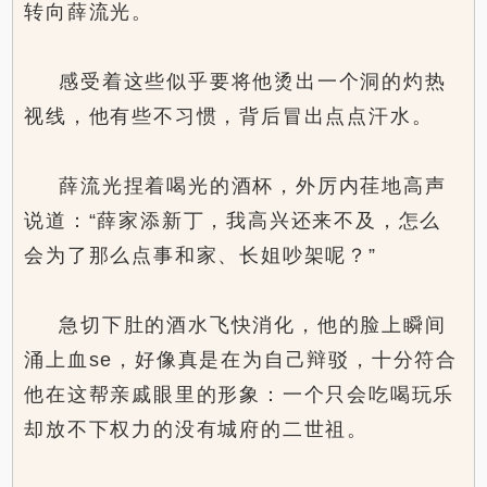
转向薛流光。
感受着这些似乎要将他烫出一个洞的灼热
视线，他有些不习惯，背后冒出点点汗水。
薛流光捏着喝光的酒杯，外厉内荏地高声
说道：“薛家添新丁，我高兴还来不及，怎么
会为了那么点事和家、长姐吵架呢？”
急切下肚的酒水飞快消化，他的脸上瞬间
涌上血se，好像真是在为自己辩驳，十分符合
他在这帮亲戚眼里的形象：一个只会吃喝玩乐
却放不下权力的没有城府的二世祖。