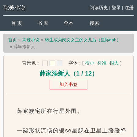
耽美小说
阅读历史
|
登录
|
注册
首 页
书 库
全本
搜索
首页
高辣小说
转生成为肉文女主的女儿后（星际nph）
薛家添新人
背景色：
字体：
[
很小
标准
很大
]
薛家添新人（1 / 12）
加入书签
薛家族宅所在行星外围。
一架形状流畅的银se星舰在卫星上缓缓降