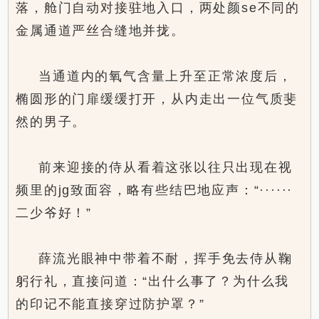
落，舱门自动对接驻地入口，两处颜se不同的
金属通道严丝合缝地并拢。
当通道内的氧气含量上升至正常浓度后，
椭圆形的门扉缓缓打开，从内走出一位气质斐
然的男子。
前来迎接的侍从看着这张以往只出现在视
频里的jg致面容，略有些结巴地应声：“······
二少爷好！”
薛流光眼神中带着不耐，挥手免去侍从鞠
躬行礼，直接问道：“出什么事了？为什么我
的印记不能直接穿过防护罩？”