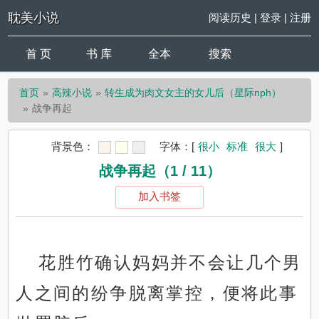
耽美小说
阅读历史
|
登录
|
注册
首 页
书 库
全本
搜索
首页
高辣小说
转生成为肉文女主的女儿后（星际nph）
战争再起
背景色：
字体：
[
很小
标准
很大
]
战争再起（1 / 11）
加入书签
花胜竹确认妈妈并不会让几个男
人之间的纷争脱离掌控，便将此事