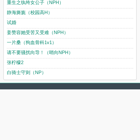
重生之纨绔女公子（NPH）
静海旖旎（校园高H）
试婚
姜赞容她受苦又受难（NPH）
一片桑（狗血骨科1v1）
请不要骚扰向导！（哨向NPH）
张柠檬2
白骑士守则（NP）