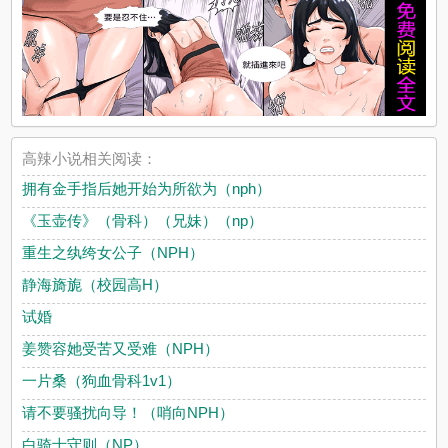
高辣小说相关阅读：
拥有金手指后她开始为所欲为（nph）
《玉壶传》（骨科）（兄妹）（np）
重生之纨绔女公子（NPH）
静海旖旎（校园高H）
试婚
姜赞容她受苦又受难（NPH）
一片桑（狗血骨科1v1）
请不要骚扰向导！（哨向NPH）
白骑士守则（NP）