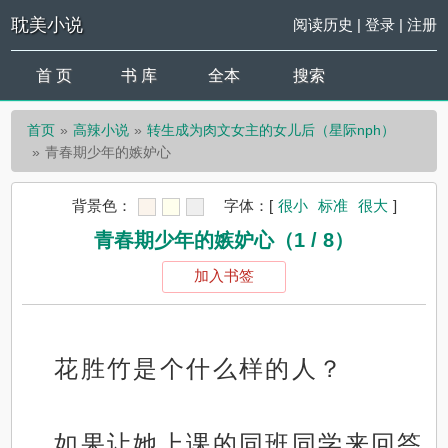
耽美小说
阅读历史
|
登录
|
注册
首 页
书 库
全本
搜索
首页
高辣小说
转生成为肉文女主的女儿后（星际nph）
青春期少年的嫉妒心
背景色：
字体：
[
很小
标准
很大
]
青春期少年的嫉妒心（1 / 8）
加入书签
花胜竹是个什么样的人？
如果让她上课的同班同学来回答