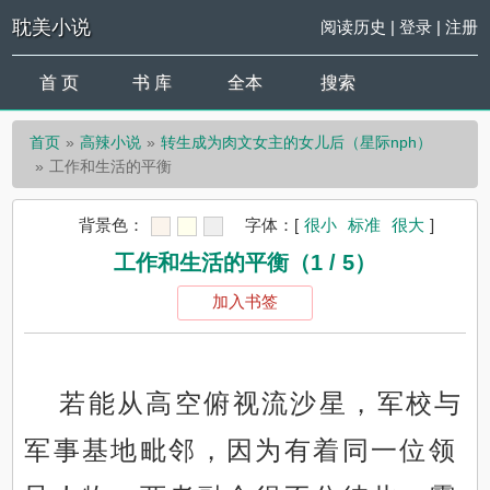
耽美小说
阅读历史
|
登录
|
注册
首 页
书 库
全本
搜索
首页
高辣小说
转生成为肉文女主的女儿后（星际nph）
工作和生活的平衡
背景色：
字体：
[
很小
标准
很大
]
工作和生活的平衡（1 / 5）
加入书签
若能从高空俯视流沙星，军校与
军事基地毗邻，因为有着同一位领