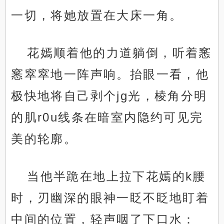
一切，将她放置在大床一角。
花嫣顺着他的力道躺倒，听着窸
窸窣窣地一阵声响。抬眼一看，他
极快地将自己剥个jg光，棱角分明
的肌r0u线条在暗室内隐约可见完
美的轮廓。
当他半跪在地上拉下花嫣的k腰
时，刃幽深的眼神一眨不眨地盯着
中间的位置，轻声咽了下口水：