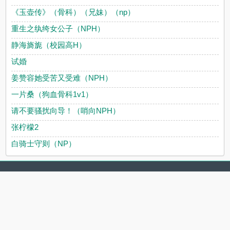
《玉壶传》（骨科）（兄妹）（np）
重生之纨绔女公子（NPH）
静海旖旎（校园高H）
试婚
姜赞容她受苦又受难（NPH）
一片桑（狗血骨科1v1）
请不要骚扰向导！（哨向NPH）
张柠檬2
白骑士守则（NP）