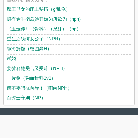
魔王母女的床上秘情（gl乱伦）
拥有金手指后她开始为所欲为（nph）
《玉壶传》（骨科）（兄妹）（np）
重生之纨绔女公子（NPH）
静海旖旎（校园高H）
试婚
姜赞容她受苦又受难（NPH）
一片桑（狗血骨科1v1）
请不要骚扰向导！（哨向NPH）
白骑士守则（NP）