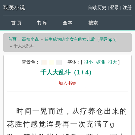
耽美小说
阅读历史
|
登录
|
注册
首 页
书 库
全本
搜索
首页
高辣小说
转生成为肉文女主的女儿后（星际nph）
千人大乱斗
背景色：
字体：
[
很小
标准
很大
]
千人大乱斗（1 / 4）
加入书签
时间一晃而过，从疗养仓出来的
花胜竹感觉浑身再一次充满了g