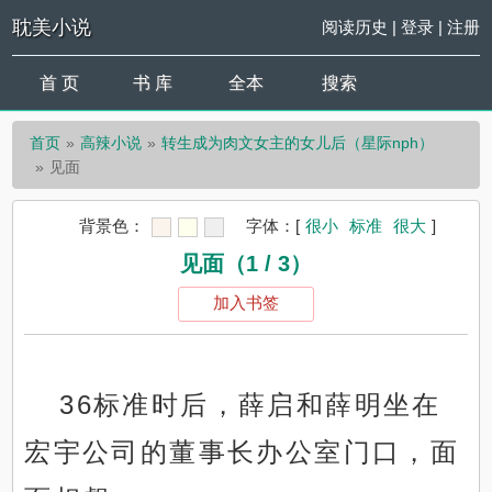
耽美小说
阅读历史
|
登录
|
注册
首 页
书 库
全本
搜索
首页
高辣小说
转生成为肉文女主的女儿后（星际nph）
见面
背景色：
字体：
[
很小
标准
很大
]
见面（1 / 3）
加入书签
36标准时后，薛启和薛明坐在
宏宇公司的董事长办公室门口，面