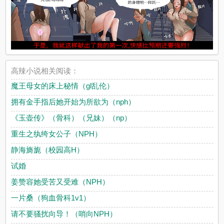
高辣小说相关阅读：
魔王母女的床上秘情（gl乱伦）
拥有金手指后她开始为所欲为（nph）
《玉壶传》（骨科）（兄妹）（np）
重生之纨绔女公子（NPH）
静海旖旎（校园高H）
试婚
姜赞容她受苦又受难（NPH）
一片桑（狗血骨科1v1）
请不要骚扰向导！（哨向NPH）