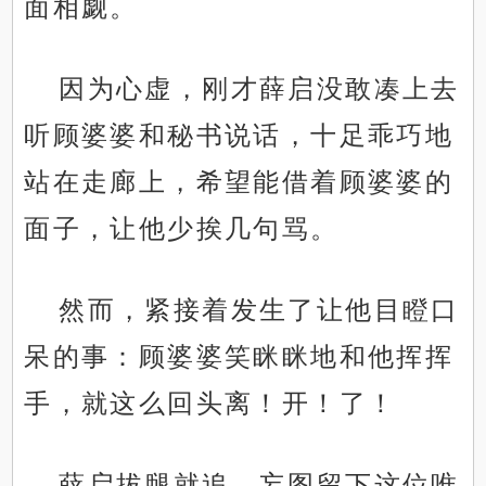
面相觑。
因为心虚，刚才薛启没敢凑上去
听顾婆婆和秘书说话，十足乖巧地
站在走廊上，希望能借着顾婆婆的
面子，让他少挨几句骂。
然而，紧接着发生了让他目瞪口
呆的事：顾婆婆笑眯眯地和他挥挥
手，就这么回头离！开！了！
薛启拔腿就追，妄图留下这位唯