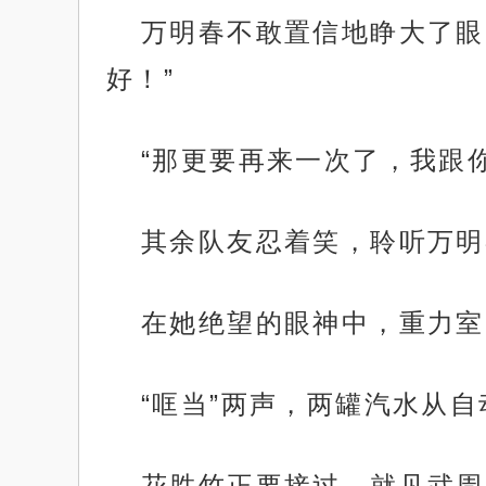
万明春不敢置信地睁大了眼
好！”
“那更要再来一次了，我跟
其余队友忍着笑，聆听万明
在她绝望的眼神中，重力室
“哐当”两声，两罐汽水从
花胜竹正要接过，就见武周