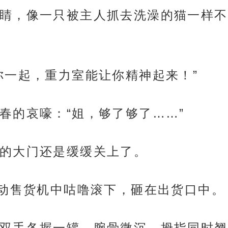
睛，像一只被主人抓去洗澡的猫一样不
你一起，重力室能让你精神起来！”
春的哀嚎：“姐，够了够了……”
的大门还是缓缓关上了。
自动售货机中咕噜滚下，砸在出货口中。
双手各握一罐，腕骨微沉，拇指同时翘