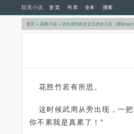
耽美小说
首 页
书 库
全本
搜索
首页
高辣小说
转生成为肉文女主的女儿后（星际nph
花胜竹若有所思。
这时候武周从旁出现，一把
你不累我是真累了！”