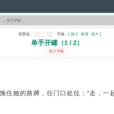
）
单手开罐
背景色：
字体：
[
很小
标准
很大
]
单手开罐（1 / 2）
加入书签
挽住她的胳膊，往门口处拉：“走，一