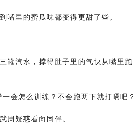
到嘴里的蜜瓜味都变得更甜了些。
三罐汽水，撑得肚子里的气快从嘴里跑
样一会怎么训练？不会跑两下就打嗝吧？
武周疑惑看向同伴。