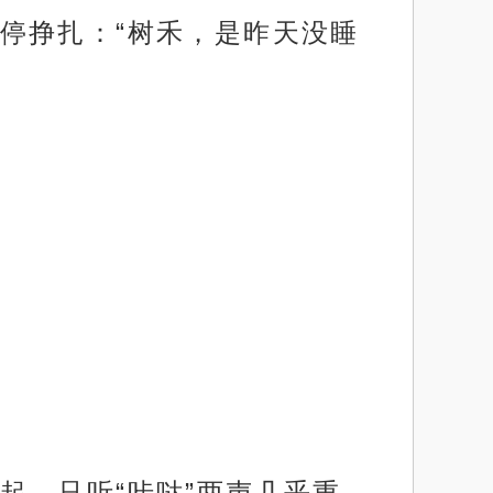
停挣扎：“树禾，是昨天没睡
起。只听“咔哒”两声几乎重