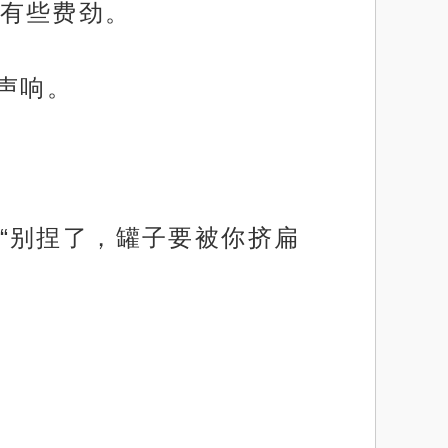
有些费劲。
声响。
“别捏了，罐子要被你挤扁