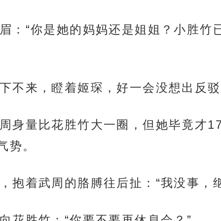
眉：“你是她的妈妈还是姐姐？小胜竹
下不来，瞪着姬琛，好一会没想出反驳
周身量比花胜竹大一圈，但她毕竟才1
气势。
，抱着武周的胳膊往后扯：“我没事，继
向花胜竹：“你要不要再休息会？”