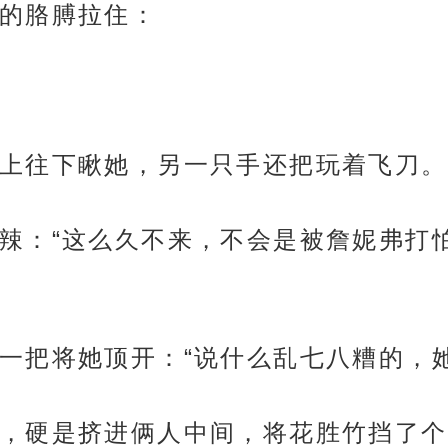
的胳膊拉住：
上往下瞅她，另一只手还把玩着飞刀。
辣：“这么久不来，不会是被詹妮弗打
一把将她顶开：“说什么乱七八糟的，
，硬是挤进俩人中间，将花胜竹挡了个