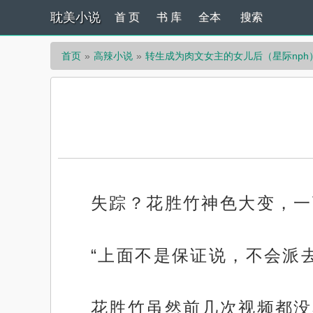
耽美小说
首 页
书 库
全本
搜索
首页
高辣小说
转生成为肉文女主的女儿后（星际nph
失踪？花胜竹神色大变，一
“上面不是保证说，不会派
花胜竹虽然前几次视频都没