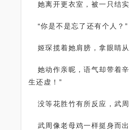
她离开更衣室，被一只结实
“你是不是忘了还有个人？”
姬琛揽着她肩膀，拿眼睛从
她动作亲昵，语气却带着辛
生还虚！”
没等花胜竹有所反应，武周
武周像老母鸡一样挺身而出