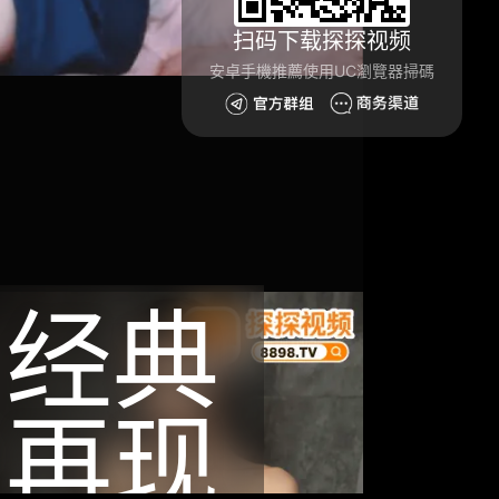
扫码下载探探视频
安卓手機推薦使用UC瀏覽器掃碼
经典
再现