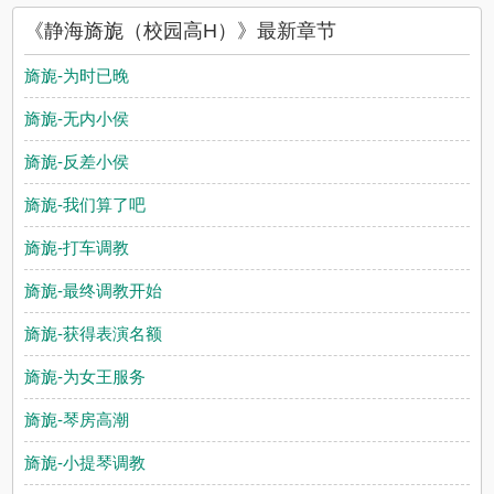
友所发表的静海旖旎（校园高H）评论，并不代表耽美小说赞同或
《静海旖旎（校园高H）》最新章节
者支持静海旖旎（校园高H）读者的观点。
旖旎-为时已晚
旖旎-无内小侯
旖旎-反差小侯
旖旎-我们算了吧
旖旎-打车调教
旖旎-最终调教开始
旖旎-获得表演名额
旖旎-为女王服务
旖旎-琴房高潮
旖旎-小提琴调教