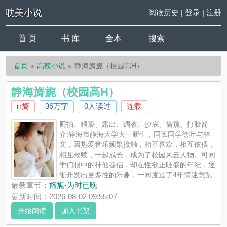
耽美小说
阅读历史
|
登录
|
注册
首 页
书 库
全本
搜索
首页
高辣小说
静海旖旎（校园高H）
静海旖旎（校园高H）
rr旖
36万字
0人读过
连载
厕拍、猥亵、露出、调教、抄底、偷窥、打胶简
介:静海市静海大学大一新生，同班同学徐叶与林
文，因热爱音乐频繁接触，相互喜欢，相互依偎，
相互救赎，一起成长，成为了校园风云人物。可同
学们眼中的神仙眷侣，却在性欲正旺盛的年纪，逐
渐开发出更多性的乐趣，一同度过了4年情迷意乱
的美好大学时光！PS:本文为多线、多视角、带剧情的校园H文，
最新章节：
旖旎-为时已晚
每条线开始会告知是谁的视角，谁与谁的主要故事。除旖旎线是
更新时间：2026-08-02 09:55:07
双视角同时叙述，其他...
开始阅读
加入书架
《静海旖旎（校园高H）》是rr旖精心创作的高辣小说，耽美小说
实时更新静海旖旎（校园高H）最新章节并且提供无弹窗阅读，书