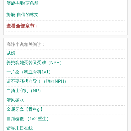
旖旎-脚踏两条船
旖旎-自信的林文
查看全部章节 ↓
高辣小说相关阅读：
试婚
姜赞容她受苦又受难（NPH）
一片桑（狗血骨科1v1）
请不要骚扰向导！（哨向NPH）
白骑士守则（NP）
清风鉴水
金属牙套【骨科gl】
自蹈覆辙 （1v2 重生）
诸界末日在线