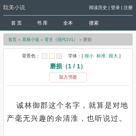
耽美小说
阅读历史
|
登录
|
注册
首 页
书 库
全本
搜索
首页
高辣小说
背主（现代1V1）
磨损
背景色：
字体：
[
很小
标准
很大
]
磨损（1 / 1）
加入书签
诚林御郡这个名字，就算是对地
产毫无兴趣的余清淮，也听说过。