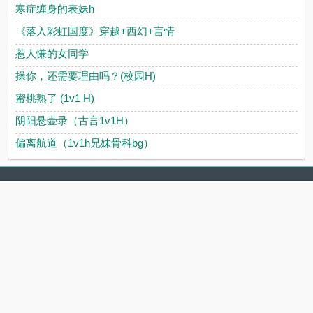
寒症缠身的表妹h
《落入彩虹国度》穿越+西幻+言情
惹人慊的女同学
操你，还需要理由吗？(校园H)
蜜桃熟了 (1v1 H)
阴阳悬壶录（古言1v1H）
偏离航道（1v1h兄妹骨科bg）