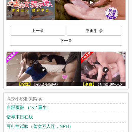
上一章
书页/目录
下一章
高辣小说相关阅读：
自蹈覆辙 （1v2 重生）
诸界末日在线
可行性试验（普女万人迷，NPH）