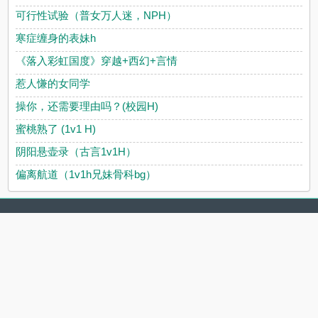
可行性试验（普女万人迷，NPH）
寒症缠身的表妹h
《落入彩虹国度》穿越+西幻+言情
惹人慊的女同学
操你，还需要理由吗？(校园H)
蜜桃熟了 (1v1 H)
阴阳悬壶录（古言1v1H）
偏离航道（1v1h兄妹骨科bg）