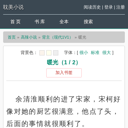
耽美小说
阅读历史
|
登录
|
注册
首 页
书 库
全本
搜索
首页
高辣小说
背主（现代1V1）
暖光
背景色：
字体：
[
很小
标准
很大
]
暖光（1 / 2）
加入书签
余清淮顺利的进了宋家，宋柯好
像对她的厨艺很满意，他点了头，
后面的事情就很顺利了。