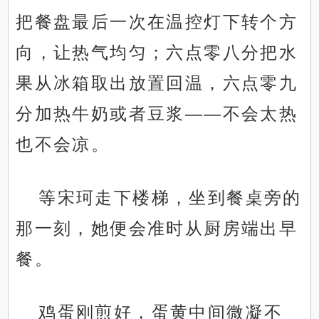
把餐盘最后一次在温控灯下转个方
向，让热气均匀；六点零八分把水
果从冰箱取出放置回温，六点零九
分加热牛奶或者豆浆——不会太热
也不会凉。
等宋珂走下楼梯，坐到餐桌旁的
那一刻，她便会准时从厨房端出早
餐。
鸡蛋刚煎好，蛋黄中间微凝不