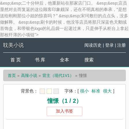
&esp;&esp;二十分钟后，他重新站在那家店门口。 &esp;&esp;店员
显然对去而复返的这位顾客印象颇深，还在不明真相的奉承，“是想
送给刚刚那位小姐的惊喜吗？” &esp;&esp;宋珂敷衍的点点头，没多
做解释。 &esp;&esp;刷卡的时候，他没等店员将那只深蓝色天鹅绒
首饰盒，和带银色logo的礼品袋一起递过来，只是伸手从柜台上拿起
那枚纤薄的小项链">
耽美小说
阅读历史
|
登录
|
注册
首 页
书 库
全本
搜索
首页
高辣小说
背主（现代1V1）
憧憬
背景色：
字体：
[
很小
标准
很大
]
憧憬（1 / 2）
加入书签