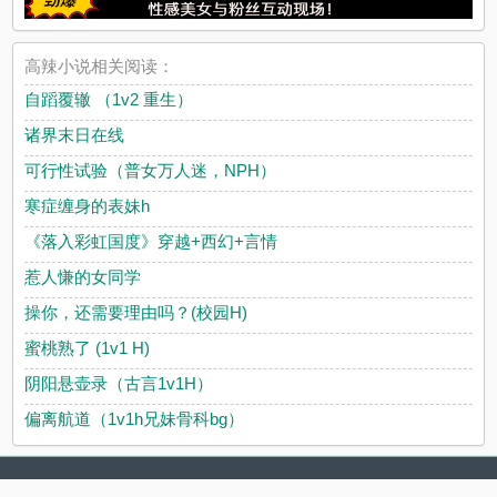
高辣小说相关阅读：
自蹈覆辙 （1v2 重生）
诸界末日在线
可行性试验（普女万人迷，NPH）
寒症缠身的表妹h
《落入彩虹国度》穿越+西幻+言情
惹人慊的女同学
操你，还需要理由吗？(校园H)
蜜桃熟了 (1v1 H)
阴阳悬壶录（古言1v1H）
偏离航道（1v1h兄妹骨科bg）