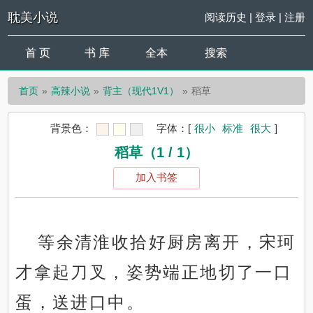
耽美小说
阅读历史
|
登录
|
注册
首 页
书 库
全本
搜索
首页
高辣小说
背主（现代1V1）
稻草
背景色：
字体：
[
很小
标准
很大
]
稻草（1 / 1）
加入书签
等余清淮收拾好厨房离开，宋珂
才拿起刀叉，姿势端正地切了一口
蛋，送进口中。