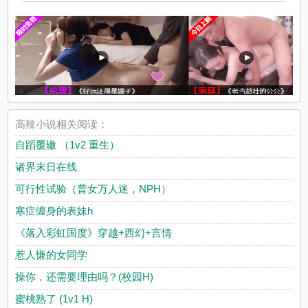
高辣小说相关阅读：
自蹈覆辙 （1v2 重生）
诸界末日在线
可行性试验（普女万人迷，NPH）
寒症缠身的表妹h
《落入彩虹国度》穿越+西幻+言情
惹人慊的女同学
操你，还需要理由吗？(校园H)
蜜桃熟了 (1v1 H)