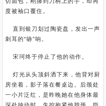
切面包，刚挪到刀柄上的手，却再
度被袖口覆住。
直到银刀划过陶瓷盘，发出一声
刺耳的“哧”响。
宋珂终于停止了他的动作。
灯光从头顶斜洒下来，他背对厨
房坐着，影子落在餐桌边。后颈处
一小片泛红，是昨晚她在他身体最
深处抽动时，失控抱紧他脖颈，指