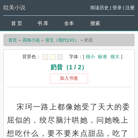
耽美小说
阅读历史
|
登录
|
注册
首 页
书 库
全本
搜索
首页
高辣小说
背主（现代1V1）
奶昔
背景色：
字体：
[
很小
标准
很大
]
奶昔（1 / 2）
加入书签
宋珂一路上都像她受了天大的委
屈似的，绞尽脑汁哄她，问她晚上
想吃什么，要不要来点甜品，吃了