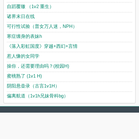
自蹈覆辙 （1v2 重生）
诸界末日在线
可行性试验（普女万人迷，NPH）
寒症缠身的表妹h
《落入彩虹国度》穿越+西幻+言情
惹人慊的女同学
操你，还需要理由吗？(校园H)
蜜桃熟了 (1v1 H)
阴阳悬壶录（古言1v1H）
偏离航道（1v1h兄妹骨科bg）