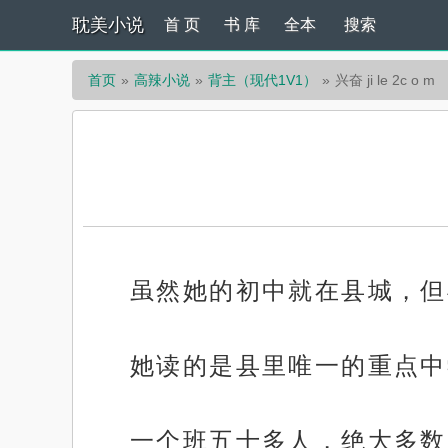
耽美小说
首 页
书 库
全本
搜索
首页
高辣小说
背主（现代1V1）
兴奋 ji le 2c o m
虽然她的初中就在县城，但
她读的是县里唯一的重点中
一个班五十多人，绝大多数