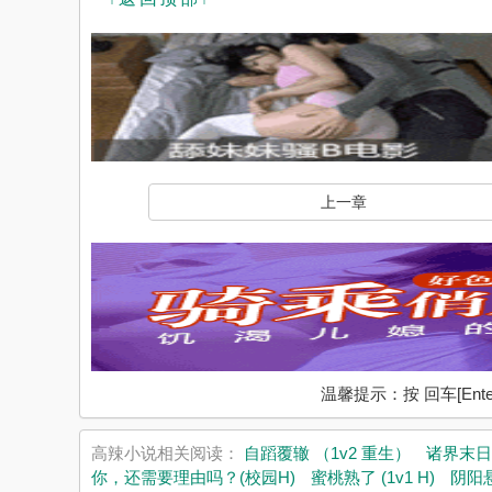
上一章
温馨提示：按 回车[En
高辣小说相关阅读：
自蹈覆辙 （1v2 重生）
诸界末日
你，还需要理由吗？(校园H)
蜜桃熟了 (1v1 H)
阴阳