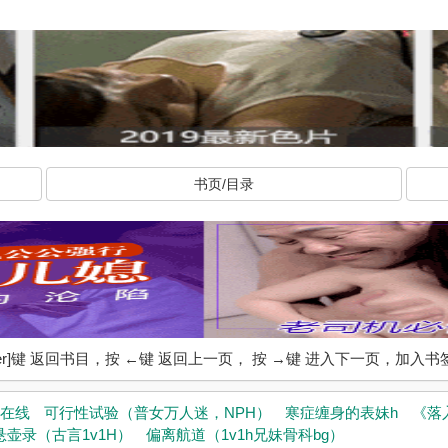
书页/目录
ter]键 返回书目，按 ←键 返回上一页， 按 →键 进入下一页，加
在线
可行性试验（普女万人迷，NPH）
寒症缠身的表妹h
《落
悬壶录（古言1v1H）
偏离航道（1v1h兄妹骨科bg）