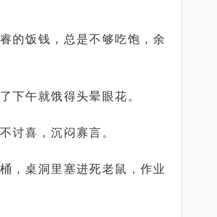
睿的饭钱，总是不够吃饱，余
了下午就饿得头晕眼花。
不讨喜，沉闷寡言。
桶，桌洞里塞进死老鼠，作业