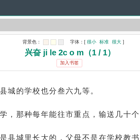
背景色：
字体：
[
很小
标准
很大
]
兴奋 ji le 2c o m（1 / 1）
加入书签
县城的学校也分叁六九等。
学，那种每年能往市重点，输送几十个
是县城里长大的，父母不是在学校教书