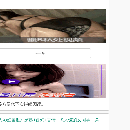
下一章
入书签方便您下次继续阅读。
入彩虹国度》穿越+西幻+言情
惹人慊的女同学
操