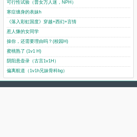
可行性试验（普女万人迷，NPH）
寒症缠身的表妹h
《落入彩虹国度》穿越+西幻+言情
惹人慊的女同学
操你，还需要理由吗？(校园H)
蜜桃熟了 (1v1 H)
阴阳悬壶录（古言1v1H）
偏离航道（1v1h兄妹骨科bg）