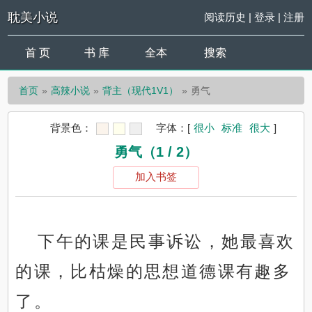
耽美小说
阅读历史
|
登录
|
注册
首 页
书 库
全本
搜索
首页
高辣小说
背主（现代1V1）
勇气
背景色：
字体：
[
很小
标准
很大
]
勇气（1 / 2）
加入书签
下午的课是民事诉讼，她最喜欢
的课，比枯燥的思想道德课有趣多
了。