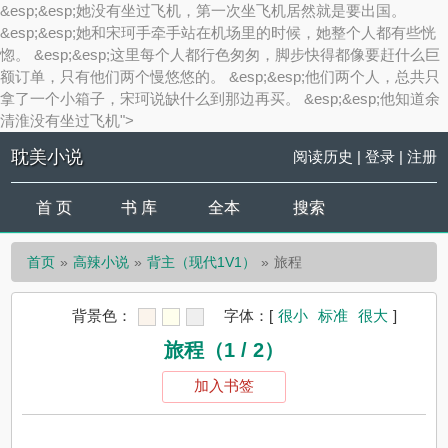
&esp;&esp;她没有坐过飞机，第一次坐飞机居然就是要出国。
&esp;&esp;她和宋珂手牵手站在机场里的时候，她整个人都有些恍
惚。 &esp;&esp;这里每个人都行色匆匆，脚步快得都像要赶什么巨
额订单，只有他们两个慢悠悠的。 &esp;&esp;他们两个人，总共只
拿了一个小箱子，宋珂说缺什么到那边再买。 &esp;&esp;他知道余
清淮没有坐过飞机">
耽美小说
阅读历史
|
登录
|
注册
首 页
书 库
全本
搜索
首页
高辣小说
背主（现代1V1）
旅程
背景色：
字体：
[
很小
标准
很大
]
旅程（1 / 2）
加入书签