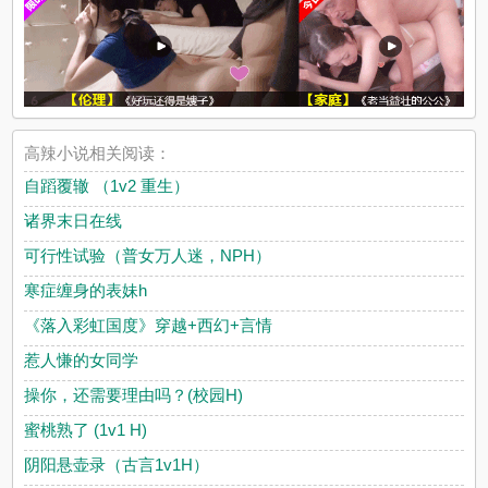
高辣小说相关阅读：
自蹈覆辙 （1v2 重生）
诸界末日在线
可行性试验（普女万人迷，NPH）
寒症缠身的表妹h
《落入彩虹国度》穿越+西幻+言情
惹人慊的女同学
操你，还需要理由吗？(校园H)
蜜桃熟了 (1v1 H)
阴阳悬壶录（古言1v1H）