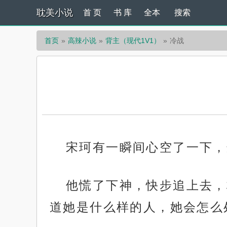
耽美小说
首 页
书 库
全本
搜索
首页
高辣小说
背主（现代1V1）
冷战
宋珂有一瞬间心空了一下，
他慌了下神，快步追上去，
道她是什么样的人，她会怎么