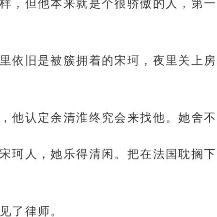
样，但他本来就是个很骄傲的人，第一
里依旧是被簇拥着的宋珂，夜里关上房
，他认定余清淮终究会来找他。她舍不
宋珂人，她乐得清闲。把在法国耽搁下
见了律师。