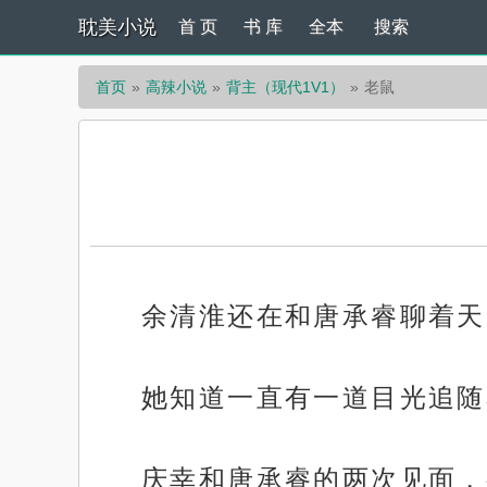
耽美小说
首 页
书 库
全本
搜索
首页
高辣小说
背主（现代1V1）
老鼠
余清淮还在和唐承睿聊着天
她知道一直有一道目光追随
庆幸和唐承睿的两次见面，