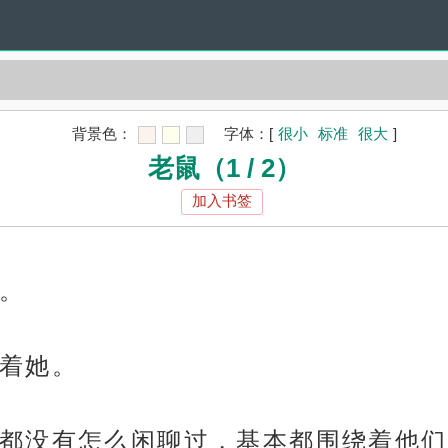
背景色：
字体：
[
很小
标准
很大
]
老鼠（1 / 2）
加入书签
。
着她。
都没有怎么闲聊过，基本都围绕着他们