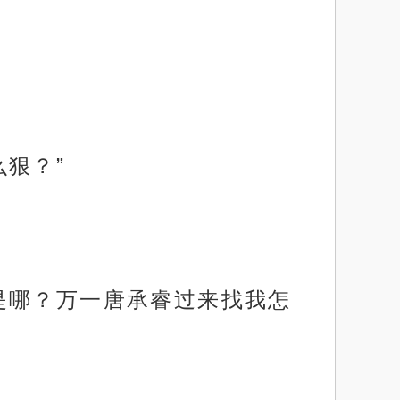
狠？”
是哪？万一唐承睿过来找我怎