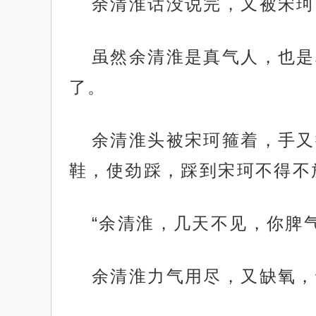
余清淮话没说完，又被宋珂
虽然余清淮是真气人，也是
了。
余清淮头被宋珂箍着，手又
鞋，使劲踩，踩到宋珂不得不
“余清淮，几天不见，你脾
余清淮力气用尽，又缺氧，