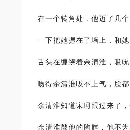
在一个转角处，他迈了几个
一下把她摁在了墙上，和她
舌头在缠绕着余清淮，吸吮
吻得余清淮吸不上气，脸都
余清淮知道宋珂跟过来了，
余清淮敲他的胸膛，他不为