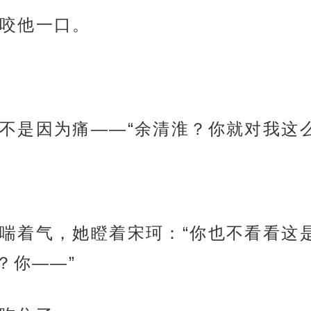
咬他一口。
不是因为痛——“余清淮？你就对我这么
喘着气，她瞪着宋珂：“你也不看看这
？你——”