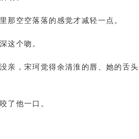
里那空空落落的感觉才减轻一点。
深这个吻。
没亲，宋珂觉得余清淮的唇、她的舌头
咬了他一口。