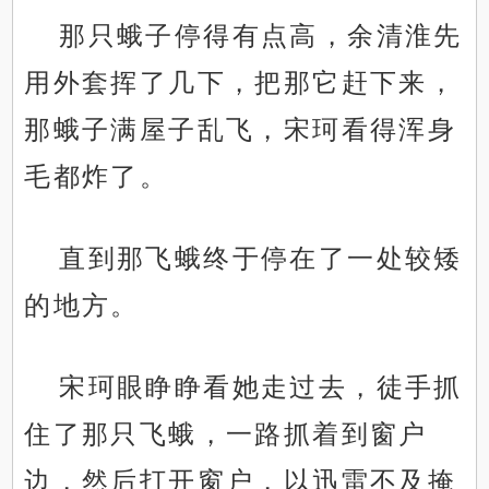
那只蛾子停得有点高，余清淮先
用外套挥了几下，把那它赶下来，
那蛾子满屋子乱飞，宋珂看得浑身
毛都炸了。
直到那飞蛾终于停在了一处较矮
的地方。
宋珂眼睁睁看她走过去，徒手抓
住了那只飞蛾，一路抓着到窗户
边，然后打开窗户，以迅雷不及掩