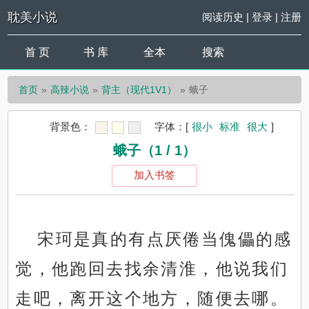
耽美小说
阅读历史
|
登录
|
注册
首 页
书 库
全本
搜索
首页
高辣小说
背主（现代1V1）
蛾子
背景色：
字体：
[
很小
标准
很大
]
蛾子（1 / 1）
加入书签
宋珂是真的有点厌倦当傀儡的感
觉，他跑回去找余清淮，他说我们
走吧，离开这个地方，随便去哪。