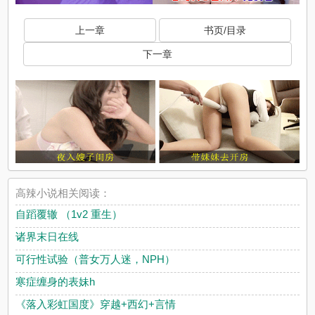
上一章
书页/目录
下一章
高辣小说相关阅读：
自蹈覆辙 （1v2 重生）
诸界末日在线
可行性试验（普女万人迷，NPH）
寒症缠身的表妹h
《落入彩虹国度》穿越+西幻+言情