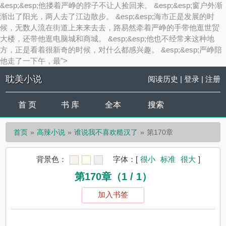
&esp;&esp;他搂着严峥的脖子不让人捡回来。 &esp;&esp;窗户外渐
渐出了阳光，两人去了江边散步。 &esp;&esp;海市正是发展的时
候，无数人流在街道上来来去去，路易然牵着严峥的手带他逛世贸
大楼，还带他逛电脑城和商城。 &esp;&esp;他也不经常来这种地
方，正是看着很新奇的时候，对什么都感兴趣。 &esp;&esp;严峥陪
他走了一下午，最">
耽美小说
阅读历史
|
登录
|
注册
首 页
书 库
全本
搜索
首页
高辣小说
谁说我不喜欢糙汉了
第170章
背景色：
字体：
[
很小
标准
很大
]
第170章（1 / 1）
加入书签