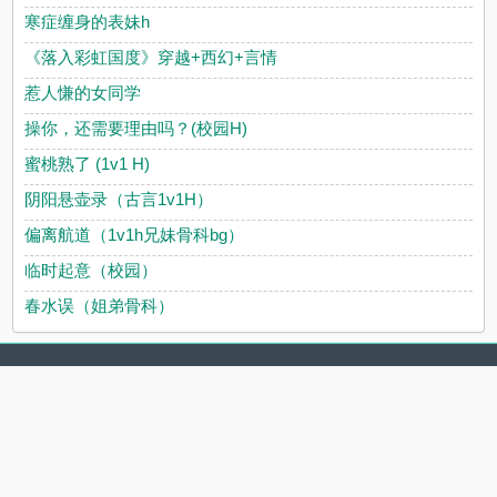
寒症缠身的表妹h
《落入彩虹国度》穿越+西幻+言情
惹人慊的女同学
操你，还需要理由吗？(校园H)
蜜桃熟了 (1v1 H)
阴阳悬壶录（古言1v1H）
偏离航道（1v1h兄妹骨科bg）
临时起意（校园）
春水误（姐弟骨科）