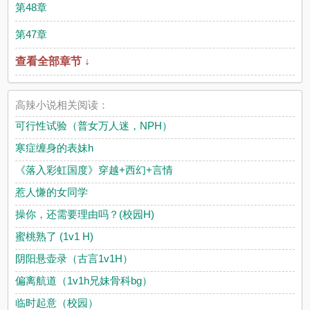
第48章
第47章
查看全部章节 ↓
高辣小说相关阅读：
可行性试验（普女万人迷，NPH）
寒症缠身的表妹h
《落入彩虹国度》穿越+西幻+言情
惹人慊的女同学
操你，还需要理由吗？(校园H)
蜜桃熟了 (1v1 H)
阴阳悬壶录（古言1v1H）
偏离航道（1v1h兄妹骨科bg）
临时起意（校园）