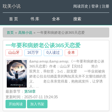
耽美小说
阅读历史
|
登录
|
注册
首 页
书 库
全本
搜索
首页
高辣小说
一年要和病娇老公谈365天恋爱
一年要和病娇老公谈365天恋爱
山山牙
16万字
0人读过
全本
&amp;emsp;&amp;emsp;《一年要和病娇老公谈
365天恋爱》作者：山山牙【完结】 简介
双男主，乖软受，1v1，甜宠爱 一毕业就被病
娇老公拉去结婚盖章的陶知其实并不太懂结婚的意
义。 老公亲亲觉得羞，抱抱就发抖，让穿诱
人.. ...
《一年要和病娇老公谈365天恋爱》是山山牙精心创作的高辣小
最新章节：
第58章
说，耽美小说实时更新一年要和病娇老公谈365天恋爱最新章节并
更新时间：2025-07-11 19:24:35
且提供无弹窗阅读，书友所发表的一年要和病娇老公谈365天恋爱
开始阅读
加入书架
评论，并不代表耽美小说赞同或者支持一年要和病娇老公谈365天
恋爱读者的观点。