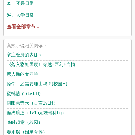
95、还是日常
94、大学日常
查看全部章节 ↓
高辣小说相关阅读：
寒症缠身的表妹h
《落入彩虹国度》穿越+西幻+言情
惹人慊的女同学
操你，还需要理由吗？(校园H)
蜜桃熟了 (1v1 H)
阴阳悬壶录（古言1v1H）
偏离航道（1v1h兄妹骨科bg）
临时起意（校园）
春水误（姐弟骨科）