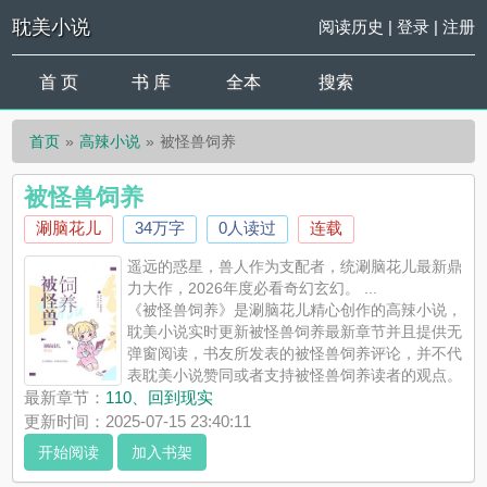
耽美小说
阅读历史
|
登录
|
注册
首 页
书 库
全本
搜索
首页
高辣小说
被怪兽饲养
被怪兽饲养
涮脑花儿
34万字
0人读过
连载
遥远的惑星，兽人作为支配者，统涮脑花儿最新鼎
力大作，2026年度必看奇幻玄幻。 ...
《被怪兽饲养》是涮脑花儿精心创作的高辣小说，
耽美小说实时更新被怪兽饲养最新章节并且提供无
弹窗阅读，书友所发表的被怪兽饲养评论，并不代
表耽美小说赞同或者支持被怪兽饲养读者的观点。
最新章节：
110、回到现实
更新时间：2025-07-15 23:40:11
开始阅读
加入书架