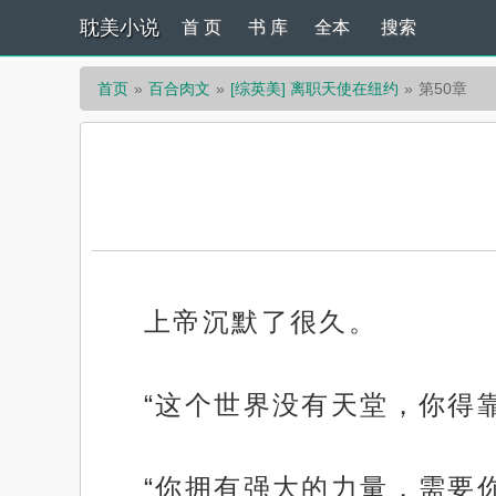
耽美小说
首 页
书 库
全本
搜索
首页
百合肉文
[综英美] 离职天使在纽约
第50章
上帝沉默了很久。
“这个世界没有天堂，你得
“你拥有强大的力量，需要