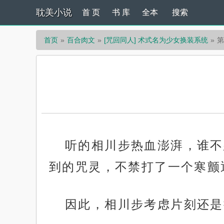
耽美小说
首 页
书 库
全本
搜索
首页
百合肉文
[咒回同人] 术式名为少女换装系统
第
听的相川步热血澎湃，谁不
到的咒灵，不禁打了一个寒颤
因此，相川步考虑片刻还是