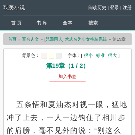
耽美小说
阅读历史
|
登录
|
注册
首 页
书 库
全本
搜索
首页
百合肉文
[咒回同人] 术式名为少女换装系统
第19章
背景色：
字体：
[
很小
标准
很大
]
第19章（1 / 2）
加入书签
五条悟和夏油杰对视一眼，猛地
冲了上去，一人一边钩住了相川步
的肩膀，毫不见外的说：“别这么