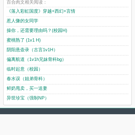
百合肉文相关阅读：
《落入彩虹国度》穿越+西幻+言情
惹人慊的女同学
操你，还需要理由吗？(校园H)
蜜桃熟了 (1v1 H)
阴阳悬壶录（古言1v1H）
偏离航道（1v1h兄妹骨科bg）
临时起意（校园）
春水误（姐弟骨科）
鲜奶甩卖，买一送妻
异世珍宝（强制NP）