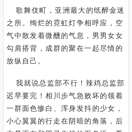
歌舞伎町，亚洲最大的纸醉金迷
之所。绚烂的霓虹灯争相呼应，空
气中散发着微醺的气息，男男女女
勾肩搭背，成群的聚在一起尽情的
放纵自己。
我就说总监部不行！辣鸡总监部
迟早要完！相川步气急败坏的领着
一群面色惨白、浑身发抖的少女，
小心翼翼的行走在阴暗的角落，后