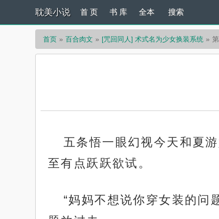
耽美小说
首 页
书 库
全本
搜索
首页
百合肉文
[咒回同人] 术式名为少女换装系统
第
五条悟一眼幻视今天和夏游
至有点跃跃欲试。
“妈妈不想说你穿女装的问