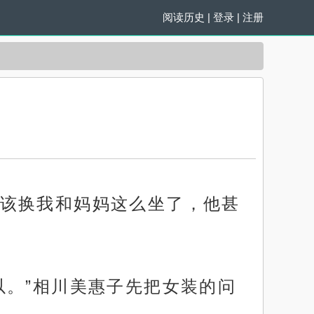
阅读历史
|
登录
|
注册
该换我和妈妈这么坐了，他甚
以。”相川美惠子先把女装的问