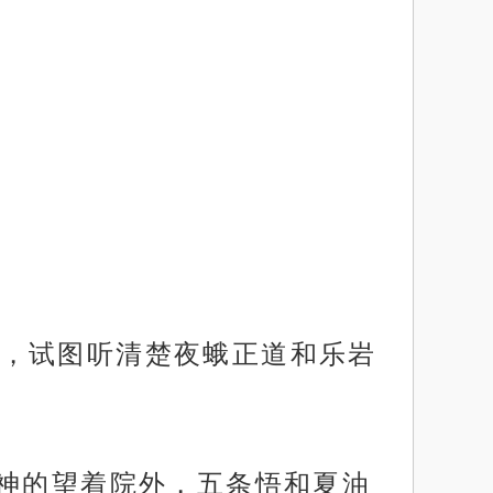
，试图听清楚夜蛾正道和乐岩
无神的望着院外，五条悟和夏油