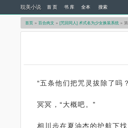
耽美小说
首 页
书 库
全本
搜索
首页
百合肉文
[咒回同人] 术式名为少女换装系统
第
“五条他们把咒灵拔除了吗
冥冥，“大概吧。”
相川步在夏油杰的护航下找