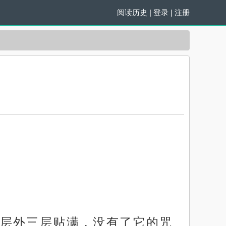
阅读历史
|
登录
|
注册
层外三层贴满，没有了它的咒