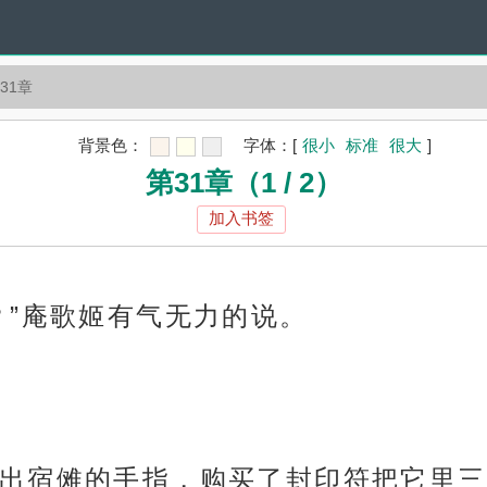
31章
背景色：
字体：
[
很小
标准
很大
]
第31章（1 / 2）
加入书签
？”庵歌姬有气无力的说。
出宿傩的手指，购买了封印符把它里三