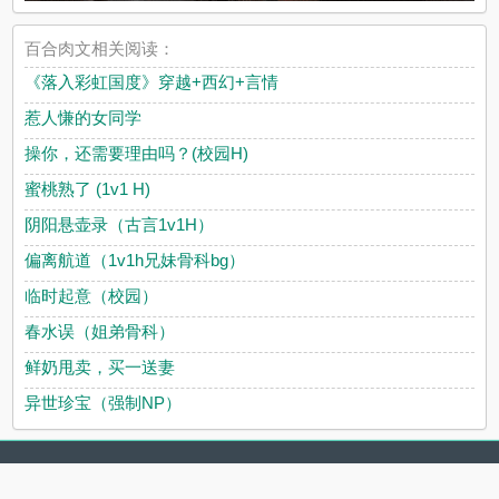
百合肉文相关阅读：
《落入彩虹国度》穿越+西幻+言情
惹人慊的女同学
操你，还需要理由吗？(校园H)
蜜桃熟了 (1v1 H)
阴阳悬壶录（古言1v1H）
偏离航道（1v1h兄妹骨科bg）
临时起意（校园）
春水误（姐弟骨科）
鲜奶甩卖，买一送妻
异世珍宝（强制NP）