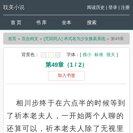
耽美小说
阅读历史
|
登录
|
注册
首 页
书 库
全本
搜索
首页
百合肉文
[咒回同人] 术式名为少女换装系统
第49章
背景色：
字体：
[
很小
标准
很大
]
第49章（1 / 2）
加入书签
相川步终于在六点半的时候等到
了祈本老夫人，一开始两个人聊的
还算可以，祈本老夫人除了无视里